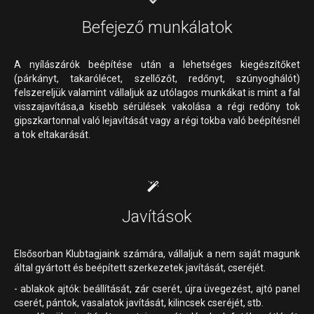
Befejező munkálatok
A nyílászárók beépítése után a lehetséges kiegészítőket
(párkányt, takarólécet, szellőzőt, redőnyt, szúnyoghálót)
felszereljük valamint vállaljuk az utólagos munkákat is mint a fal
visszajavítása,a kisebb sérülések vakolása a régi redőny tok
gipszkartonnal való lejavítását vagy a régi tokba való beépítésnél
a tok eltakarását.
Javítások
Elsősorban Klubtagjaink számára, vállaljuk a nem saját magunk
által gyártott és beépített szerkezetek javítását, cseréjét.
- ablakok ajtók: beállítását, zár cserét, újra üvegezést, ajtó panel
cserét, pántok, vasalatok javítását, kilincsek cseréjét, stb.