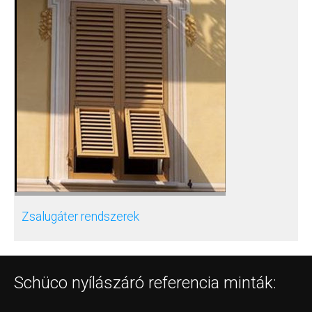
Zsalugáter rendszerek
Schüco nyílászáró referencia minták: