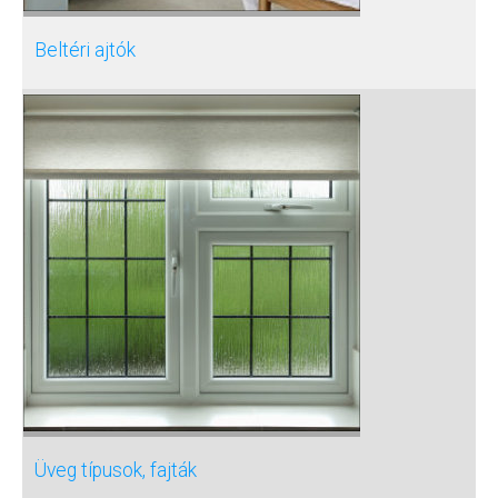
Beltéri ajtók
Üveg típusok, fajták