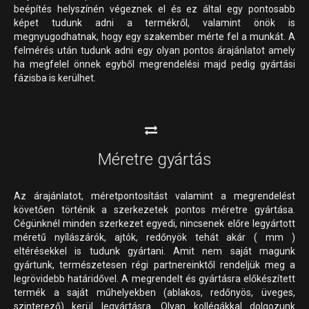
beépítés helyszínén végeznek el és ez által egy pontosabb
képet tudunk adni a termékről, valamint önök is
megnyugodhatnak, hogy egy szakember mérte fel a munkát. A
felmérés után tudunk adni egy olyan pontos árajánlatot amely
ha megfelel önnek egyből megrendelési majd pedig gyártási
fázisba is kerülhet.
Méretre gyártás
Az árajánlatot, méretpontosítást valamint a megrendelést
követően történik a szerkezetek pontos méretre gyártása.
Cégünknél minden szerkezet egyedi, nincsenek előre legyártott
méretű nyílászárók, ajtók, redőnyök tehát akár ( mm )
eltérésekkel is tudunk gyártani. Amit nem saját magunk
gyártunk, természetesen régi partnereinktől rendeljük meg a
legrövidebb határidővel. A megrendelt és gyártásra előkészített
termék a saját műhelyekben (ablakos, redőnyös, üveges,
szinterező) kerül legyártásra. Olyan kollégákkal dolgozunk