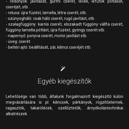
- redőnyök: javítását, gurtni cserét, lécek, lefutók pótlását,
cseréjét, stb.
- reluxa: újra füzést, lamella, létra cserét, stb.
- szúnyogháló: csak háló cserét, rugó javítást, stb.
- szalagfüggöny: karnis cserét, elszakadt függöny vállfa cserét,
függöny lamella pótlást, újra füzést, gyöngy cserét stb.
- napernyő: ponyva cserét, motor javítást stb.
- üveg: cserét
- beltéri ajtó: beállítását, zár, kilincs cseréjét stb.
Egyéb kiegészítők
Lehetősége van több, általunk forgalmazott kiegészítő külön
megvásárlására is pl: kilincsek, párkányok, rögzítőelemek,
ragasztók, takarólécek, szellőztetők, árnyékolástechnikai
alkatrészek.