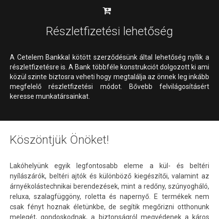
Részletfizetési lehetőség
A Cetelem Bankkal kötött szerződésünk által lehetőség nyílik a
részletfizetésre is. A Bank többféle konstrukciót dolgozott ki ami
közül szinte biztosra veheti hogy megtalálja az önnek leg inkább
megfelelő részletfizetési módot. Bővebb felvilágosításért
keresse munkatársainkat.
Köszöntjük Önöket!
Lakóhelyünk egyik legfontosabb eleme a kül- és beltéri
nyílászárók, beltéri ajtók és különböző kiegészítői, valamint az
árnyékolástechnikai berendezések, mint a redőny, szúnyogháló,
reluxa, szalagfüggöny, roletta és napernyő. E termékek nem
csak fényt hoznak életünkbe, de segítik megőrizni otthonunk
melegét, gondoskodnak, a biztonságról megvédenek a káros