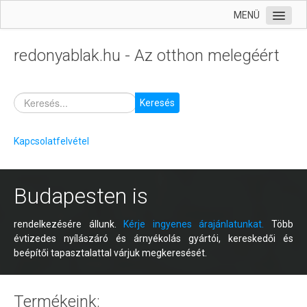
MENÜ
Kezdőlap
redonyablak.hu - Az otthon melegéért
Termékek
Szolgáltatásaink
Keresés
Árajánlatkérés
Garancia
Kapcsolatfelvétel
Tanácsok, segédletek
Budapesten is
rendelkezésére állunk.
Kérje ingyenes árajánlatunkat.
Több
évtizedes nyílászáró és árnyékolás gyártói, kereskedői és
beépítői tapasztalattal várjuk megkeresését.
Termékeink: