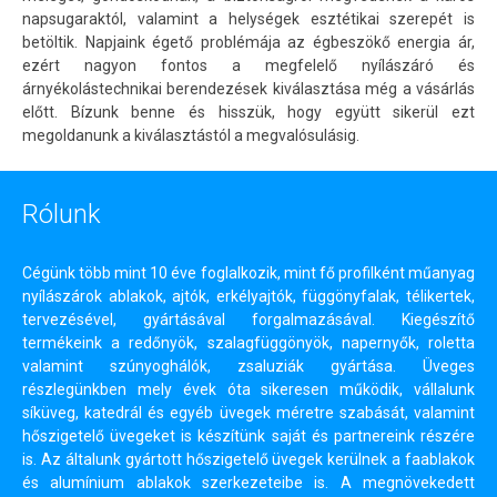
napsugaraktól, valamint a helységek esztétikai szerepét is
betöltik. Napjaink égető problémája az égbeszökő energia ár,
ezért nagyon fontos a megfelelő nyílászáró és
árnyékolástechnikai berendezések kiválasztása még a vásárlás
előtt. Bízunk benne és hisszük, hogy együtt sikerül ezt
megoldanunk a kiválasztástól a megvalósulásig.
Rólunk
Cégünk több mint 10 éve foglalkozik, mint fő profilként műanyag
nyílászárok ablakok, ajtók, erkélyajtók, függönyfalak, télikertek,
tervezésével, gyártásával forgalmazásával. Kiegészítő
termékeink a redőnyök, szalagfüggönyök, napernyők, roletta
valamint szúnyoghálók, zsaluziák gyártása. Üveges
részlegünkben mely évek óta sikeresen működik, vállalunk
síküveg, katedrál és egyéb üvegek méretre szabását, valamint
hőszigetelő üvegeket is készítünk saját és partnereink részére
is. Az általunk gyártott hőszigetelő üvegek kerülnek a faablakok
és alumínium ablakok szerkezeteibe is. A megnövekedett