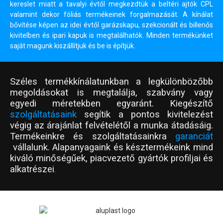
kereslet miatt a tavalyi évtől megkezdtük a beltéri ajtók CPL
valamint dekor fóliás termékeinek forgalmazását. A kínálat
bővítése képen az idei évtől garázskapu, szekcionált és billenős
kivitelben és ipari kapuk is megtalálhatók. Minden termékünket
saját magunk kiszállítjuk és be is építjük.
Széles termékkínálatunkban a legkülönbözőbb
megoldásokat is megtalálja, szabvány vagy
egyedi méretekben egyaránt. Kiegészítő
szolgáltatásaink
segítik a pontos kivitelezést
végig az árajánlat felvételétől a munka átadásáig.
Termékeinkre és szolgáltatásainkra
garanciát
vállalunk. Alapanyagaink és késztermékeink mind
kiváló minőségűek, piacvezető gyártók profiljai és
alkatrészei
.