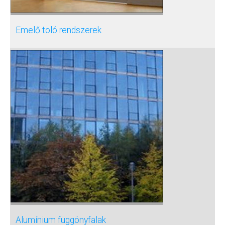
Emelő toló rendszerek
Alumínium függönyfalak