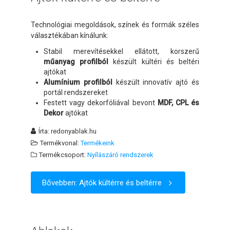
Technológiai megoldások, színek és formák széles
választékában kínálunk:
Stabil merevítésekkel ellátott, korszerű
műanyag profilból
készült kültéri és beltéri
ajtókat
Alumínium profilból
készült innovatív ajtó és
portál rendszereket
Festett vagy dekorfóliával bevont
MDF, CPL és
Dekor
ajtókat
Írta:
redonyablak.hu
Termékvonal:
Termékeink
Termékcsoport:
Nyílászáró rendszerek
Bővebben: Ajtók kültérre és beltérre