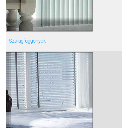
Szalagfüggönyök