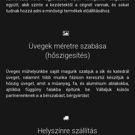
együtt, akik szinte a kezdetektől a cégnél vannak, és sokat
tudnak hozzá adni a minőségi termékek előállításához.
Üvegek méretre szabása
(hőszigesítés)
Üveges műhelyünkbe saját magunk szabjuk a sík és katedrál
üveget, valamint több munka fázison keresztül készítjük a
hőszig üveget, amit a műanyag, fa, és alumínium ablakokba,
ajtókba függöny falakba építünk be. Vállaljuk külsős
partnereinknek is a bérszabást, bérgyártást.
Helyszínre szállítás