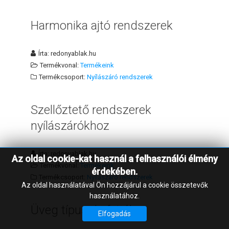
Harmonika ajtó rendszerek
Írta:
redonyablak.hu
Termékvonal:
Termékeink
Termékcsoport:
Nyílászáró rendszerek
Szellőztető rendszerek
nyílászárókhoz
Írta:
redonyablak.hu
Az oldal cookie-kat használ a felhasználói élmény
Termékvonal:
Termékeink
érdekében.
Termékcsoport:
Nyílászáró rendszerek
Az oldal használatával Ön hozzájárul a cookie összetevők
használatához.
Üveg típusok, fajták
Elfogadás