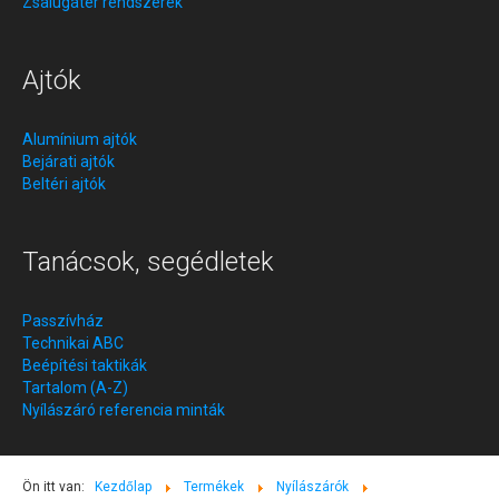
Zsalugáter rendszerek
Ajtók
Alumínium ajtók
Bejárati ajtók
Beltéri ajtók
Tanácsok, segédletek
Passzívház
Technikai ABC
Beépítési taktikák
Tartalom (A-Z)
Nyílászáró referencia minták
Ön itt van:
Kezdőlap
Termékek
Nyílászárók