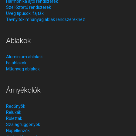
Harmonika ajtó rendszerek
Szellőztető rendszerek
Üveg típusok, fajták
Távnyitók műanyag ablak rendszerekhez
Ablakok
Alumínium ablakok
Fa ablakok
Műanyag ablakok
Árnyékolók
Redőnyök
Reluxák
Roletták
Szalagfüggönyök
Napellenzők