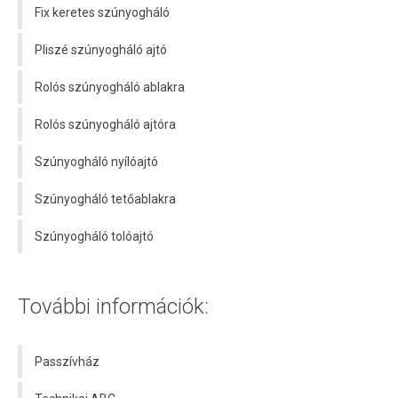
Fix keretes szúnyogháló
Pliszé szúnyogháló ajtó
Rolós szúnyogháló ablakra
Rolós szúnyogháló ajtóra
Szúnyogháló nyílóajtó
Szúnyogháló tetőablakra
Szúnyogháló tolóajtó
További információk:
Passzívház