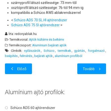
szárnyprofil látszó szélessége: 73 mm-től
osztóprofil látszó szélessége: 76-tól 94 mm-ig
Távnyitók műanyag ablak rendszerekhez
kompatibilis a Schüco AWS ablakrendszerrel
Árnyékolás
<
Schüco ADS 70 SL.HI ajtórendszer
Schüco ADS 75 SI ajtórendszer
>
Szúnyoghálók
Írta:
redonyablak.hu
Szolgáltatásaink
Termékvonal:
Ajtók kültérre és beltérre
Árajánlatkérés
Termékcsoport:
Alumínium bejárati ajtók
Címkék:
nyílászárók
Schüco
termékek
gyártás
forgalmazó
Garancia
beépítés
felmérés
bejárati ajtók
alumínium profilból
Tanácsok, segédletek
Előző
Tovább
Alumínium ajtó profilok:
Schüco ADS 60 ajtórendszer