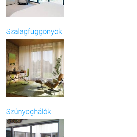
Szalagfüggönyök
Szúnyoghálók