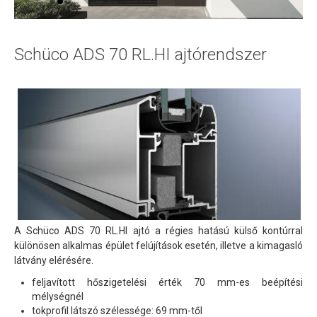
Schüco ADS 75 SL.SI ajtórendszer
Schüco ADS 75 RL.SI ajtórendszer
Schüco ADS 70 RL.HI ajtórendszer
Schüco ADS 90 BR ajtórendszer
Schüco ADS 90.SI ajtórendszer
Schüco ADS 90 PL.SI ajtórendszer
Bejárati ajtók
Beltéri ajtók
Ablakok
Emelő-toló rendszerek
A Schüco ADS 70 RL.HI ajtó a régies hatású külső kontúrral
Függönyfalak
különösen alkalmas épület felújítások esetén, illetve a kimagasló
látvány elérésére.
Harmonika ajtó rendszerek
feljavított hőszigetelési érték 70 mm-es beépítési
Szellőztető rendszerek
mélységnél
tokprofil látszó szélessége: 69 mm-től
Üveg típusok, fajták