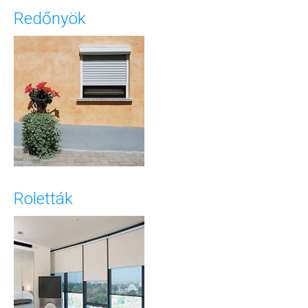
Redőnyök
Roletták