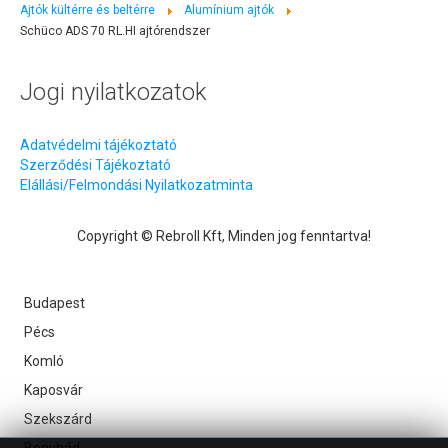
Ajtók kültérre és beltérre
Alumínium ajtók
Schüco ADS 70 RL.HI ajtórendszer
Jogi nyilatkozatok
Adatvédelmi tájékoztató
Szerződési Tájékoztató
Elállási/Felmondási Nyilatkozatminta
Copyright © Rebroll Kft, Minden jog fenntartva!
Budapest
Pécs
Komló
Kaposvár
Szekszárd
Bonyhád