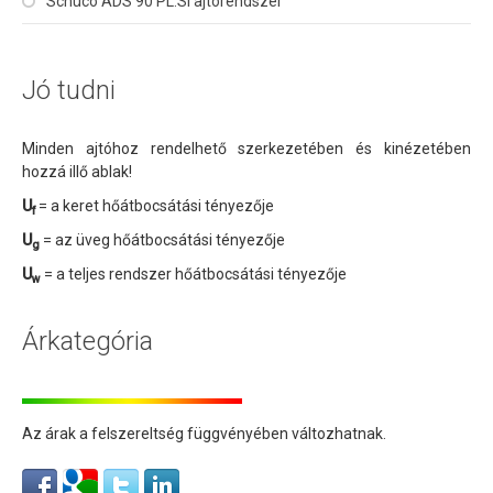
Schüco ADS 90 PL.SI ajtórendszer
Jó tudni
Minden ajtóhoz rendelhető szerkezetében és kinézetében
hozzá illő ablak!
U
= a keret hőátbocsátási tényezője
f
U
= az üveg hőátbocsátási tényezője
g
U
= a teljes rendszer hőátbocsátási tényezője
w
Árkategória
Az árak a felszereltség függvényében változhatnak.