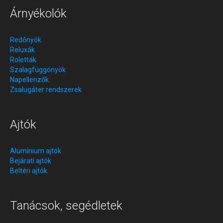
Árnyékolók
Redőnyök
Reluxák
Roletták
Szalagfüggönyök
Napellenzők
Zsalugáter rendszerek
Ajtók
Alumínium ajtók
Bejárati ajtók
Beltéri ajtók
Tanácsok, segédletek