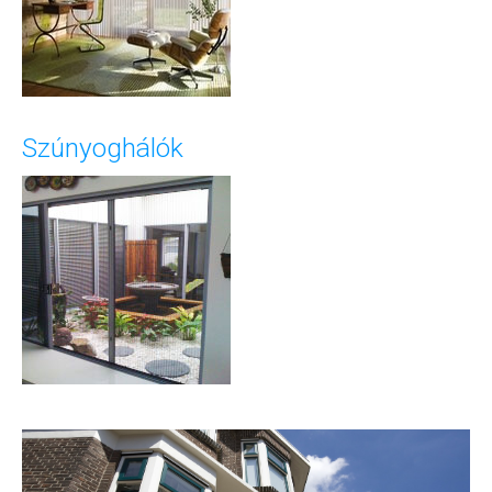
Szúnyoghálók