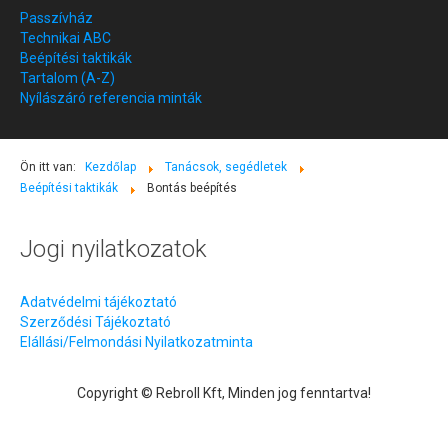
Passzívház
Technikai ABC
Beépítési taktikák
Tartalom (A-Z)
Nyílászáró referencia minták
Ön itt van:
Kezdőlap
Tanácsok, segédletek
Beépítési taktikák
Bontás beépítés
Jogi nyilatkozatok
Adatvédelmi tájékoztató
Szerződési Tájékoztató
Elállási/Felmondási Nyilatkozatminta
Copyright © Rebroll Kft, Minden jog fenntartva!