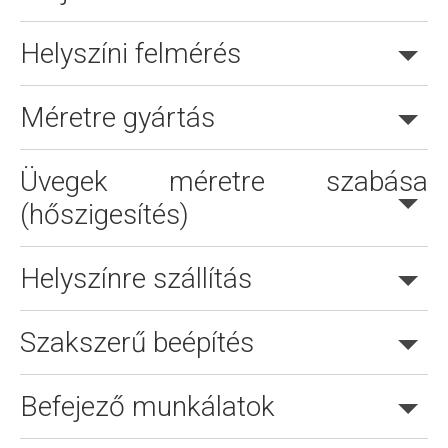
Helyszíni felmérés
Méretre gyártás
Online árajánlatkérés is lehetséges.
Üvegek méretre szabása
(hőszigesítés)
Helyszínre szállítás
Szakszerű beépítés
Befejező munkálatok