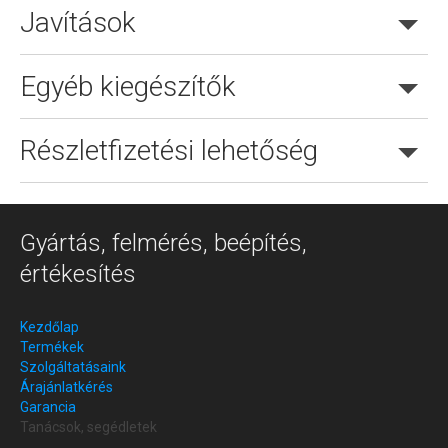
Javítások
Egyéb kiegészítők
Részletfizetési lehetőség
Gyártás, felmérés, beépítés,
értékesítés
Kezdőlap
Termékek
Szolgáltatásaink
Árajánlatkérés
Garancia
Tanácsok, segédletek