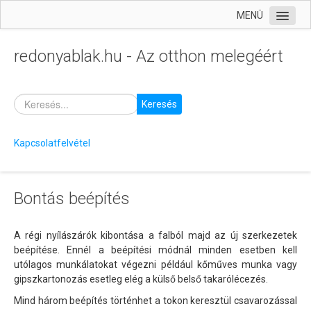
MENÜ
Kezdőlap
redonyablak.hu - Az otthon melegéért
Termékek
Szolgáltatásaink
Keresés
Árajánlatkérés
Garancia
Kapcsolatfelvétel
Tanácsok, segédletek
Passzívház
Bontás beépítés
Technikai ABC
Beépítési taktikák
A régi nyílászárók kibontása a falból majd az új szerkezetek
beépítése. Ennél a beépítési módnál minden esetben kell
Új beépítés
utólagos munkálatokat végezni például kőműves munka vagy
gipszkartonozás esetleg elég a külső belső takarólécezés.
Beragasztás
Mind három beépítés történhet a tokon keresztül csavarozással
Bontás beépítés