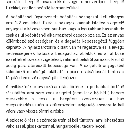
speciális beépítő csavarokkal vagy rendszertípus beépítő
fülekkel, esetleg beépítő karmantyúkkal.
RAL beépítés
A beépítésnél úgynevezett beépítési hézagokat kell elhagyni
Tartalom (A-Z)
ami 1-2 cm lehet. Ezek a hézagok vannak kitöltve szigetelő
Nyílászáró referencia minták
anyaggal a köznyelvben pur-hab vagy a legújabban használt de
csak az új beépítésnél alkalmazható dagadó szalag. Ez az anyag
külömböző szélességben és a dagadás képességétől függően
kapható. A nyílászárótokra oldalt van felragasztva és a levegő
nedvességének hatására bedagad az ablaktok és a fal közé
ezzel létrehozva a szigetelést, valamint belülről párazáró kívülről
pedig pára áteresztő képessége van. A szigetelő anyagokból
különböző minőségű található a piacon, vásárlásnál fontos a
tágulási tényező nagyságát ellenőrizni.
A nyílászárók csavarozása után történik a purhabbal történő
réskitöltés ami nem csak szigetel (nem lesz hő híd ) hanem
merevebbé is teszi a beépített szerkezetet. A hab
megszáradása után a kitüremkedett szigetelő anyagot le kell
vágni vagy vissza tömni a résbe.
A szigetelő rést a száradás után el kell tüntetni, ami lehetséges
vakolással, gipszkartonnal, hungarocellel, takaró léccel.