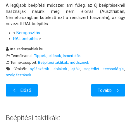
A legújabb beépítési módszer, ami főleg, az új beépítéseknél
használják nálunk még nem előírás (Ausztriában,
Németországban kötelező ezt a rendszert használni), az úgy
nevezett RAL beépítés.
<
Beragasztás
RAL beépítés
>
Írta:
redonyablak.hu
Termékvonal:
Tippek, leírások, ismertetők
Termékcsoport:
Beépítési taktikák, módszerek
Címkék:
nyílászárók
ablakok
ajtók
segédlet
technológia
szolgáltatások
Előző
Tovább
Beépítési taktikák: