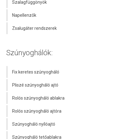
Szalagfüggönyök
Napellenzők
Zsalugáter rendszerek
Szúnyoghálók:
Fix keretes szúnyogháló
Pliszé szúnyogháló ajtó
Rolós szúnyogháló ablakra
Rolós szúnyogháló ajtóra
Szúnyogháló nyílóajtó
Szúnyogháló tetőablakra