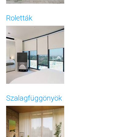
Roletták
Szalagfüggönyök