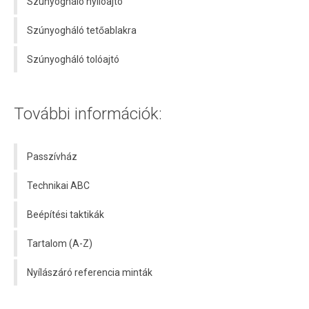
Szúnyogháló nyílóajtó
Szúnyogháló tetőablakra
Szúnyogháló tolóajtó
További információk:
Passzívház
Technikai ABC
Beépítési taktikák
Tartalom (A-Z)
Nyílászáró referencia minták