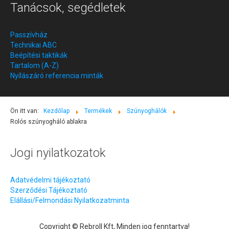
Tanácsok, segédletek
Passzívház
Technikai ABC
Beépítési taktikák
Tartalom (A-Z)
Nyílászáró referencia minták
Ön itt van:
Kezdőlap
Termékek
Szúnyoghálók
Rolós szúnyogháló ablakra
Jogi nyilatkozatok
Adatvédelmi tájékoztató
Szerződési Tájékoztató
Elállási/Felmondási Nyilatkozatminta
Copyright © Rebroll Kft, Minden jog fenntartva!