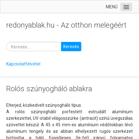
MENÜ
Kezdőlap
redonyablak.hu - Az otthon melegéért
Termékek
Nyílászárók
Keresés
Árnyékolás
Szúnyoghálók
Kapcsolatfelvétel
Fix keretes szúnyogháló
Pliszé szúnyogháló ajtó
Rolós szúnyogháló ablakra
Rolós szúnyogháló ablakra
Rolós szúnyogháló ajtóra
Elterjed, közkedvelt szúnyogháló típus.
A rolós szúnyogháló porfestett extrudált alumínium
Szúnyogháló nyílóajtó
szerkezettel, UV-stabil világosszürke (antracit) színű üvegszálas
szövettel készül. A 45 x 45 mm-es alumínium védőtokban lévő
Szúnyogháló tetőablakra
alumínium tengely és az abban elhelyezett rugós szerkezet
Szúnyogháló tolóajtó
biztosítja a háló függőleges (le-fel) irányú folyamatos