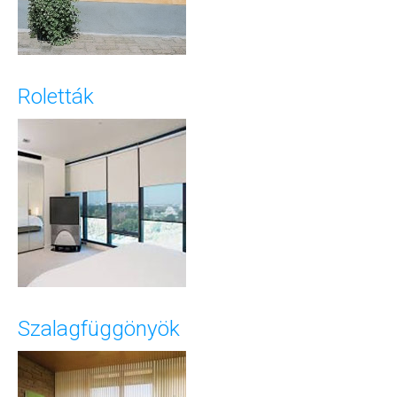
Roletták
Szalagfüggönyök