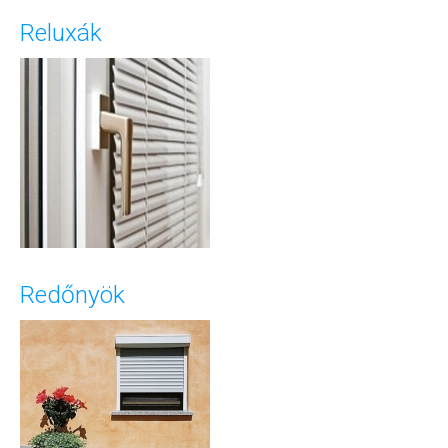
Reluxák
Redőnyök