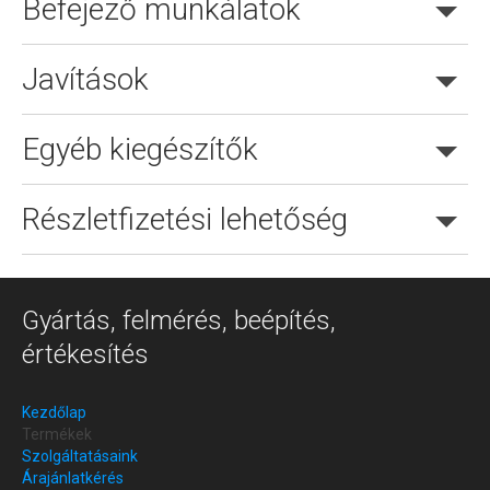
Befejező munkálatok
Javítások
Egyéb kiegészítők
Részletfizetési lehetőség
Gyártás, felmérés, beépítés,
értékesítés
Kezdőlap
Termékek
Szolgáltatásaink
Árajánlatkérés