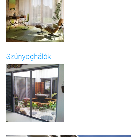
Szúnyoghálók