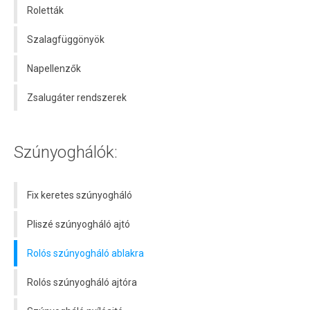
Roletták
Szalagfüggönyök
Napellenzők
Zsalugáter rendszerek
Szúnyoghálók:
Fix keretes szúnyogháló
Pliszé szúnyogháló ajtó
Rolós szúnyogháló ablakra
Rolós szúnyogháló ajtóra