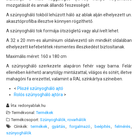
mozgatását és annak állandó feszességét.
Szolgáltatásaink
A szúnyogháló tokból lehúzott háló az ablak alján elhelyezett un.
Árajánlatkérés
akasztóprofilba illesztve könnyen rögzíthető.
Garancia
A szúnyogháló tok formája ötszögletű vagy alul ívelt lehet.
A 32 x 20 mm-es alumínium oldalvezető sín mindkét oldalában
Tanácsok, segédletek
elhelyezett kefebetétek résmentes illeszkedést biztosítanak.
Maximális méret: 160 x 180 cm
A szúnyogháló szerkezete alapáron fehér vagy barna. Felár
ellenében kérhető aranytölgy mintázattal, világos és sötét, illetve
mahagóni fa erezettel, valamint a RAL színkártya színeiben.
<
Pliszé szúnyogháló ajtó
Rolós szúnyogháló ajtóra
>
Írta:
redonyablak.hu
Termékvonal:
Termékek
Termékcsoport:
Szúnyoghálók, rovarhálók
Címkék:
termékek
gyártás
forgalmazó
beépítés
felmérés
szúnyoghálók