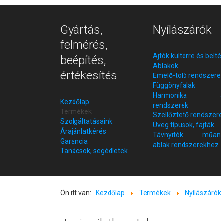
Gyártás,
Nyílászárók
felmérés,
Ajtók kültérre és belt
beépítés,
Ablakok
értékesítés
Emelő-toló rendszere
Függönyfalak
Harmonika aj
Kezdőlap
rendszerek
Termékek
Szellőztető rendszer
Szolgáltatásaink
Üveg típusok, fajták
Árajánlatkérés
Távnyitók műan
Garancia
ablak rendszerekhez
Tanácsok, segédletek
Ön itt van:
Kezdőlap
Termékek
Nyílászáró