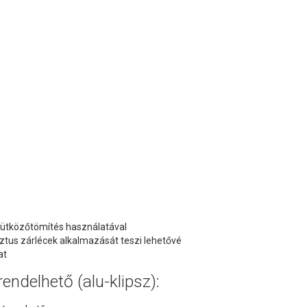
ű ütközőtömítés használatával
tus zárlécek alkalmazását teszi lehetővé
at
endelhető (alu-klipsz):