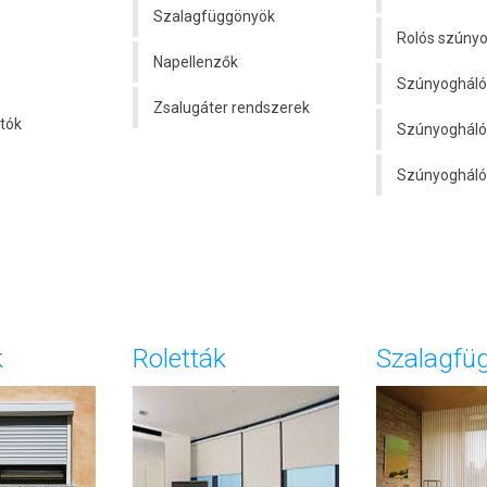
Szalagfüggönyök
Rolós szúnyo
Napellenzők
Szúnyogháló 
Zsalugáter rendszerek
tók
Szúnyogháló 
Szúnyogháló 
k
Roletták
Szalagfü