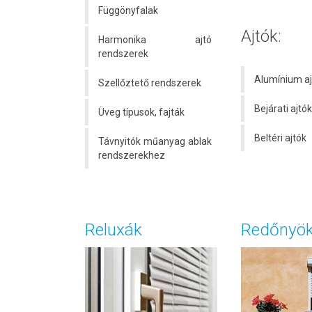
Függönyfalak
Ajtók:
Harmonika ajtó
rendszerek
Alumínium aj
Szellőztető rendszerek
Bejárati ajtók
Üveg típusok, fajták
Beltéri ajtók
Távnyitók műanyag ablak
rendszerekhez
Reluxák
Redőnyö