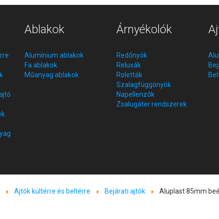
Ablakok
Árnyékolók
Aj
érre
Alumínium ablakok
Redőnyök
Alu
Fa ablakok
Reluxák
Bej
k
Műanyag ablakok
Roletták
Bel
Szalagfüggönyök
tó
Napellenzők
Zsalugáter rendszerek
ek
yag
k
Ajtók kültérre és beltérre
Bejárati ajtók
Aluplast 85mm beé