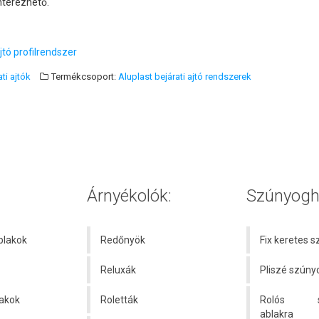
ínterezhető.
tó profilrendszer
ti ajtók
Termékcsoport:
Aluplast bejárati ajtó rendszerek
Árnyékolók:
Szúnyogh
blakok
Redőnyök
Fix keretes 
Reluxák
Pliszé szúny
akok
Roletták
Rolós sz
ablakra