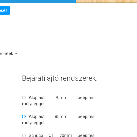
esés
édletek
Bejárati ajtó rendszerek:
Aluplast 70mm beépítési
mélységgel
Aluplast 85mm beépítési
mélységgel
Schüco CT 70mm beépítési