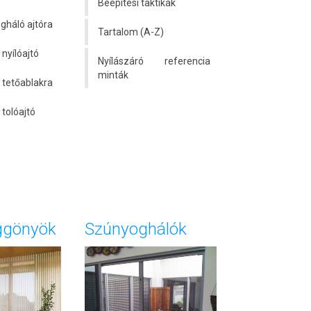
Beépítési taktikák
gháló ajtóra
Tartalom (A-Z)
nyílóajtó
Nyílászáró referencia
minták
tetőablakra
tolóajtó
ggönyök
Szúnyoghálók