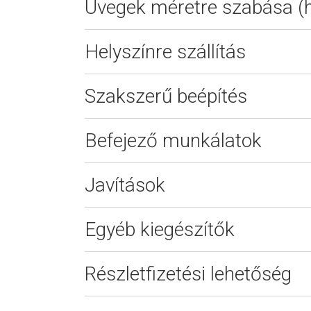
Üvegek méretre szabása (h
Helyszínre szállítás
Szakszerű beépítés
Befejező munkálatok
Javítások
Egyéb kiegészítők
Részletfizetési lehetőség