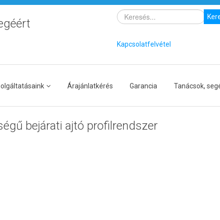
Ker
egéért
Kapcsolatfelvétel
olgáltatásaink
Árajánlatkérés
Garancia
Tanácsok, seg
gű bejárati ajtó profilrendszer