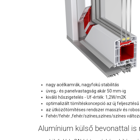
nagy acélkamrák, nagyfokú stabilitás
üveg,- és panelvastagság akár 50 mm-ig
kiváló hőszigetelés - Uf-érték: 1,2W/m2K
optimalizált tömítéskoncepció az új feljesztés
az ütközőtömítéses rendszer masszív és robosz
Fehér/fehér ,fehér/színes,színes/színes változ
Alumínium külső bevonattal is r