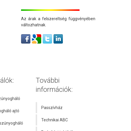
Az árak a felszereltség függvényében
változhatnak.
álók:
További
információk:
szúnyogháló
Passzívház
ogháló ajtó
Technikai ABC
únyogháló