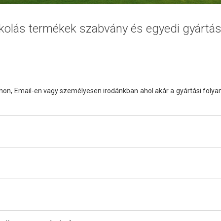
ékolás termékek szabvány és egyedi gyártás
onon, Email-en vagy személyesen irodánkban ahol akár a gyártási foly
Online árajánlatkérés is lehetséges.