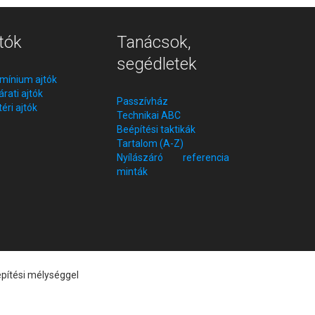
tók
Tanácsok,
segédletek
mínium ajtók
árati ajtók
Passzívház
téri ajtók
Technikai ABC
Beépítési taktikák
Tartalom (A-Z)
Nyílászáró referencia
minták
pítési mélységgel