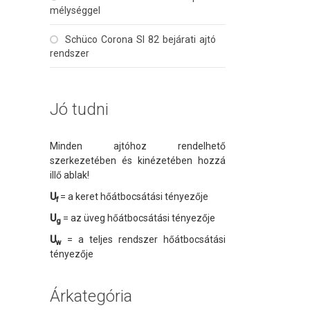
mélységgel
Schüco Corona SI 82 bejárati ajtó
rendszer
Jó tudni
Minden ajtóhoz rendelhető
szerkezetében és kinézetében hozzá
illő ablak!
U
= a keret hőátbocsátási tényezője
f
U
= az üveg hőátbocsátási tényezője
g
U
= a teljes rendszer hőátbocsátási
w
tényezője
Árkategória