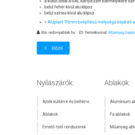
a külső oldal a RAL kártya szín bármelyikére sz
belül fehér kívül alu klipsz
belül színes kívül alu klipsz
<
Aluplast 70mm beépítésű mélységű bejárati aj
Írta:
redonyablak.hu
Termékvonal:
Műanyag bejára
Előző
Nyílászárók:
Ablakok:
Ajtók kültérre és beltérre
Alumínium a
Ablakok
Fa ablakok
Emelő-toló rendszerek
Műanyag abl