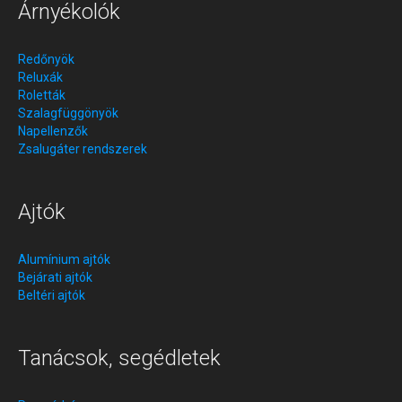
Árnyékolók
Redőnyök
Reluxák
Roletták
Szalagfüggönyök
Napellenzők
Zsalugáter rendszerek
Ajtók
Alumínium ajtók
Bejárati ajtók
Beltéri ajtók
Tanácsok, segédletek