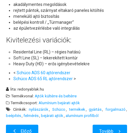
akadálymentes megoldások
rejtett pántok, szárnyat eltakaró paneles kitöltés
menekülő ajtó biztosítás
belépési kontroll / „Türmanager”
az épületvezérlésbe való integrálás
Kivitelezési variációk:
Residental Line (RL) – régies hatású
Soft Line (SL) – lekerekített kontúr
Heavy Duty (HD) – erős igénybevételekre
<
Schüco ADS 60 ajtórendszer
Schüco ADS 65 RL ajtórendszer
>
Írta:
redonyablak.hu
Termékvonal:
Ajtók kültérre és beltérre
Termékcsoport:
Alumínium bejárati ajtók
Címkék:
nyílászárók
Schüco
termékek
gyártás
forgalmazó
beépítés
felmérés
bejárati ajtók
alumínium profilból
Előző
Tovább