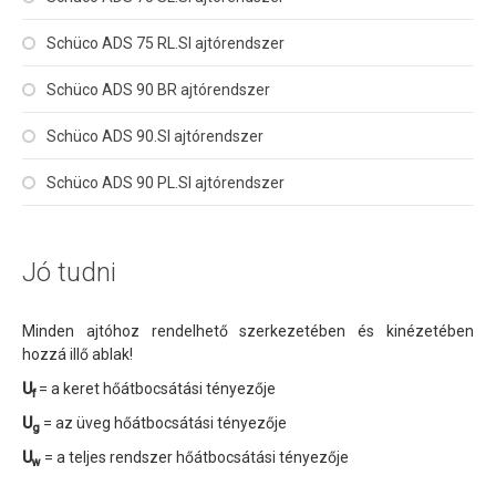
Schüco ADS 75 RL.SI ajtórendszer
Schüco ADS 90 BR ajtórendszer
Schüco ADS 90.SI ajtórendszer
Schüco ADS 90 PL.SI ajtórendszer
Jó tudni
Minden ajtóhoz rendelhető szerkezetében és kinézetében
hozzá illő ablak!
U
= a keret hőátbocsátási tényezője
f
U
= az üveg hőátbocsátási tényezője
g
U
= a teljes rendszer hőátbocsátási tényezője
w