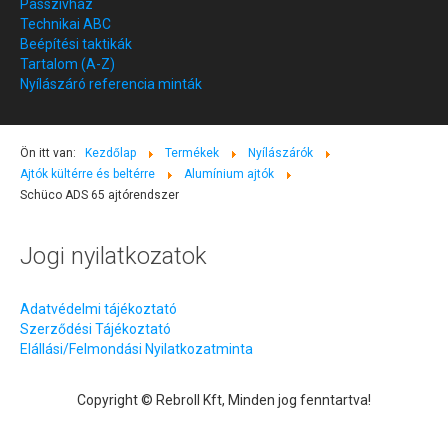
Passzívház
Technikai ABC
Beépítési taktikák
Tartalom (A-Z)
Nyílászáró referencia minták
Ön itt van:
Kezdőlap
Termékek
Nyílászárók
Ajtók kültérre és beltérre
Alumínium ajtók
Schüco ADS 65 ajtórendszer
Jogi nyilatkozatok
Adatvédelmi tájékoztató
Szerződési Tájékoztató
Elállási/Felmondási Nyilatkozatminta
Copyright © Rebroll Kft, Minden jog fenntartva!