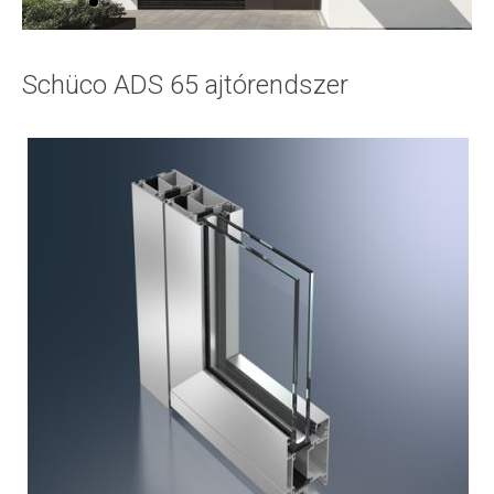
Schüco ADS 75 SL.SI ajtórendszer
Schüco ADS 75 RL.SI ajtórendszer
Schüco ADS 65 ajtórendszer
Schüco ADS 90 BR ajtórendszer
Schüco ADS 90.SI ajtórendszer
Schüco ADS 90 PL.SI ajtórendszer
Bejárati ajtók
Beltéri ajtók
Ablakok
Emelő-toló rendszerek
Függönyfalak
Harmonika ajtó rendszerek
Szellőztető rendszerek
Üveg típusok, fajták