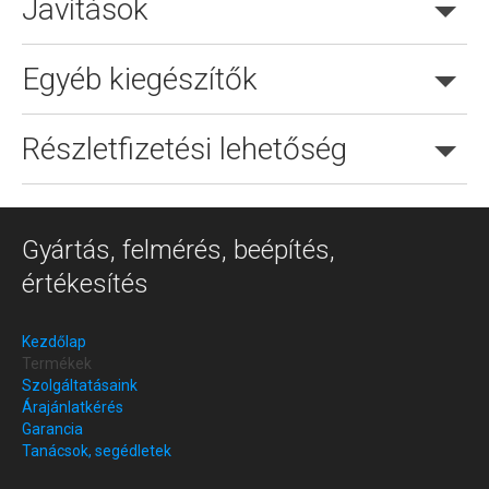
Javítások
Egyéb kiegészítők
Részletfizetési lehetőség
Gyártás, felmérés, beépítés,
értékesítés
Kezdőlap
Termékek
Szolgáltatásaink
Árajánlatkérés
Garancia
Tanácsok, segédletek