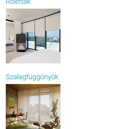
Roletták
Szalagfüggönyök