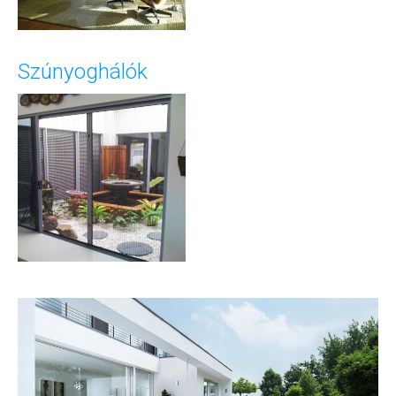
Szúnyoghálók