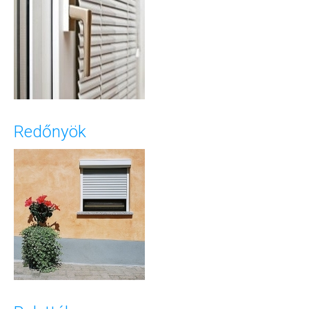
Redőnyök