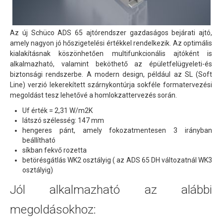
Távnyitók műanyag ablak rendszerekhez
Az új Schüco ADS 65 ajtórendszer gazdaságos bejárati ajtó,
Árnyékolás
amely nagyon jó hőszigetelési értékkel rendelkezik. Az optimális
Szúnyoghálók
kialakításnak köszönhetően multifunkcionális ajtóként is
alkalmazható, valamint beköthető az épületfelügyeleti-és
Szolgáltatásaink
biztonsági rendszerbe. A modern design, például az SL (Soft
Line) verzió lekerekített szárnykontúrja sokféle formatervezési
Árajánlatkérés
megoldást tesz lehetővé a homlokzattervezés során.
Garancia
Uf érték = 2,31 W/m2K
látszó szélesség: 147 mm
Tanácsok, segédletek
hengeres pánt, amely fokozatmentesen 3 irányban
beállítható
síkban fekvő rozetta
betörésgátlás WK2 osztályig ( az ADS 65 DH változatnál WK3
osztályig)
Jól alkalmazható az alábbi
megoldásokhoz: