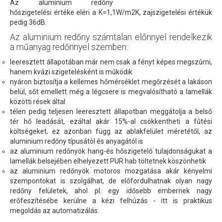
Az alumínium redőny
hőszigetelési értéke eléri a K=1,1W/m2K, zajszigetelési értékük
pedig 36dB.
Az aluminium redőny számtalan előnnyel rendelkezik
a műanyag redőnnyel szemben:
leeresztett állapotában már nem csak a fényt képes megszűrni,
hanem kvázi szigetelésként is működik
nyáron biztosítja a kellemes hőmérséklet megőrzését a lakáson
belül, sőt emellett még a légcsere is megvalósítható a lamellák
közötti rések által
télen pedig teljesen leeresztett állapotban meggátolja a belső
tér hő leadását, ezáltal akár 15%-al csökkentheti a fűtési
költségeket, ez azonban függ az ablakfelület méretétől, az
aluminium redőny típusától és anyagától is
az aluminium redőnyök hang-és hőszigetelő tulajdonságukat a
lamellák belsejében elhelyezett PUR hab töltetnek köszönhetik
az aluminium redőnyök motoros mozgatása akár kényelmi
szempontokat is szolgálhat, de előfordulhatnak olyan nagy
redőny felületek, ahol pl. egy idősebb embernek nagy
erőfeszítésébe kerülne a kézi felhúzás - itt is praktikus
megoldás az automatizálás.