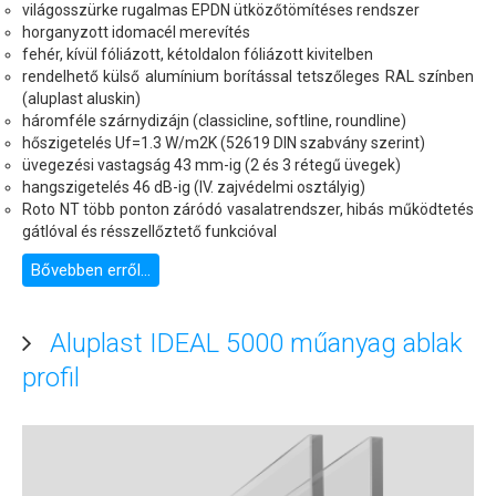
világosszürke rugalmas EPDN ütközőtömítéses rendszer
horganyzott idomacél merevítés
fehér, kívül fóliázott, kétoldalon fóliázott kivitelben
rendelhető külső alumínium borítással tetszőleges RAL színben
(aluplast aluskin)
háromféle szárnydizájn (classicline, softline, roundline)
hőszigetelés Uf=1.3 W/m2K (52619 DIN szabvány szerint)
üvegezési vastagság 43 mm-ig (2 és 3 rétegű üvegek)
hangszigetelés 46 dB-ig (IV. zajvédelmi osztályig)
Roto NT több ponton záródó vasalatrendszer, hibás működtetés
gátlóval és résszellőztető funkcióval
Bővebben erről...
Aluplast IDEAL 5000 műanyag ablak
profil