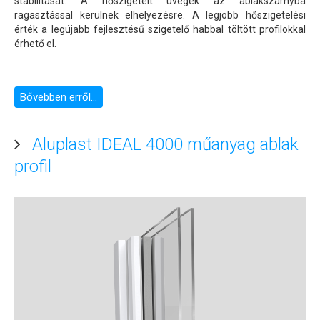
stabilitását. A hőszigetelt üvegek az ablakszárnyba
ragasztással kerülnek elhelyezésre. A legjobb hőszigetelési
érték a legújabb fejlesztésű szigetelő habbal töltött profilokkal
érhető el.
Bővebben erről...
Aluplast IDEAL 4000 műanyag ablak
profil