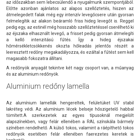
az időszakban sem lebecsülendő a nyugalmunk szempontjából.
Előtte azonban ajánlatos az alapos szellőztetés, hiszen az
átmelegedett falak még egy intenzív levegőcsere után gyorsan
felmelegítik az alakon beáramló friss hideg levegőt is. Reggel
pedig egy, az estinél még hosszabb szellőztetéssel cserélhető ki
az éjszaka elhasznált levegő, a frisset pedig gyorsan átmelegíti
a kellő intenzitású fűtés. Így a hideg éjszakai
hőmérsékletcsökkenés okozta hőleadás jelentős részét a
leeresztett redőny megakadályozza, és ezáltal a fűtést sem kell
magasabb fokozatra állítani.
A redőnyök anyagát tekintve két nagy csoport van, a műanyag
és az aluminium redőnyök.
Aluminium redőny lamella
Az alumínium lamellák hengereltek, felületüket UV stabil
lakréteg védi. Az alumínium lécek belseje hőszigetelő habbal
tömített.A szerkezetek az egyes típusoknál megjelölt
alapszínekben, vagy felár ellenében a RAL színskála bármely
színében rendelhető. A külső tokos, valamint a ráépíthető tokos
redőnyök esetében felár ellenében faerezetes keretek is