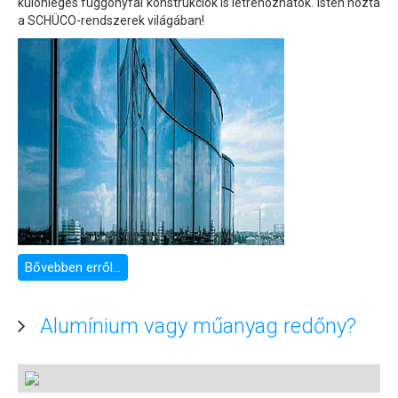
különleges függönyfal konstrukciók is létrehozhatók. Isten hozta
a SCHÜCO-rendszerek világában!
Bővebben erről...
Alumínium vagy műanyag redőny?