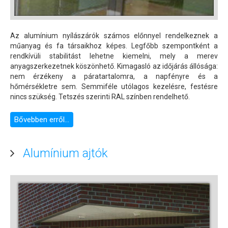
Az alumínium nyílászárók számos előnnyel rendelkeznek a
műanyag és fa társaikhoz képes. Legfőbb szempontként a
rendkívüli stabilitást lehetne kiemelni, mely a merev
anyagszerkezetnek köszönhető. Kimagasló az időjárás állósága:
nem érzékeny a páratartalomra, a napfényre és a
hőmérsékletre sem. Semmiféle utólagos kezelésre, festésre
nincs szükség. Tetszés szerinti RAL színben rendelhető.
Bővebben erről...
Alumínium ajtók