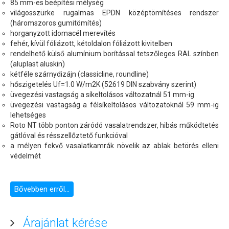
85 mm-es beépítési mélység
világosszürke rugalmas EPDN középtömítéses rendszer
(háromszoros gumitömítés)
horganyzott idomacél merevítés
fehér, kívül fóliázott, kétoldalon fóliázott kivitelben
rendelhető külső alumínium borítással tetszőleges RAL színben
(aluplast aluskin)
kétféle szárnydizájn (classicline, roundline)
hőszigetelés Uf=1.0 W/m2K (52619 DIN szabvány szerint)
üvegezési vastagság a síkeltolásos változatnál 51 mm-ig
üvegezési vastagság a félsíkeltolásos változatoknál 59 mm-ig
lehetséges
Roto NT több ponton záródó vasalatrendszer, hibás működtetés
gátlóval és résszellőztető funkcióval
a mélyen fekvő vasalatkamrák növelik az ablak betörés elleni
védelmét
Bővebben erről...
Árajánlat kérése