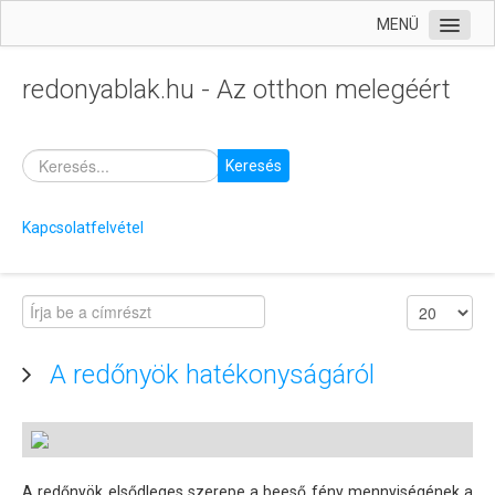
MENÜ
Kezdőlap
redonyablak.hu - Az otthon melegéért
Termékek
Szolgáltatásaink
Keresés
Árajánlatkérés
Garancia
Kapcsolatfelvétel
Tanácsok, segédletek
A redőnyök hatékonyságáról
A redőnyök elsődleges szerepe a beeső fény mennyiségének a