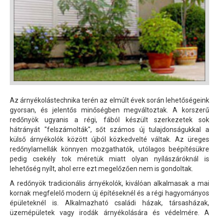
Az árnyékolástechnika terén az elmúlt évek során lehetőségeink
gyorsan, és jelentős minőségben megváltoztak. A korszerű
redőnyök ugyanis a régi, fából készült szerkezetek sok
hátrányát "felszámolták", sőt számos új tulajdonságukkal a
külső árnyékolók között újból közkedvelté váltak. Az üreges
redőnylamellák könnyen mozgathatók, utólagos beépítésükre
pedig csekély tok méretük miatt olyan nyílászáróknál is
lehetőség nyílt, ahol erre ezt megelőzően nem is gondoltak.
A redőnyök tradicionális árnyékolók, kiválóan alkalmasak a mai
kornak megfelelő modern új építéseknél és a régi hagyományos
épületeknél is. Alkalmazható családi házak, társasházak,
üzemépületek vagy irodák árnyékolására és védelmére. A