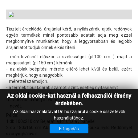
Tisztelt érdeklődő, árajánlat kérő, a nyílászárók, ajtók, redőnyök
egyéb termékek minél pontosabb adatait adja meg ezzel
megkönnyítve munkánkat, hogy a leggyorsabban és legjobb
árajánlatot tudjuk önnek elkészíteni.
- méretezésnél először a szélességet (pl.100 cm ) majd a
magasságot (pl.150 cm ) kérnénk
- az ablak beépítési mérete eltérő lehet kívül és belül, ezért
megkérjük, hogy a nagyobbik
mérettel számoljon.
- a termék tipust,darab számot, színt, esetleg nyitásirányt
- ha beépítéssel esetleg kiszállítással kéri az ajánlatot, akkor
Az oldal cookie-kat használ a felhasználói élmény
feltétlen adja meg a település
érdekében.
nevét.
Az oldal használatával Ön hozzájárul a cookie összetevők
Példa:
használatához.
1 db 100x210 cm Bejárati ajtó” Chala „ panellel
2 db 180x150 cm Ablak közepén felnyíló-bukó nyíló Redőnnyel
Elfogadás
szúnyoghálóval