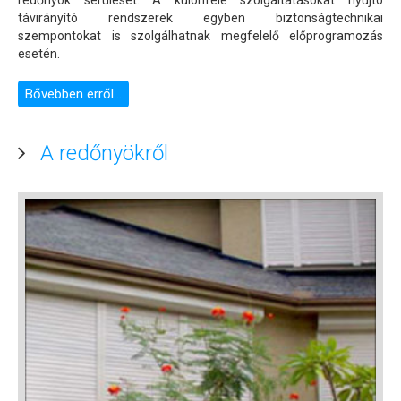
redőnyök sérülését. A különféle szolgáltatásokat nyújtó
távirányító rendszerek egyben biztonságtechnikai
szempontokat is szolgálhatnak megfelelő előprogramozás
esetén.
Bővebben erről...
A redőnyökről