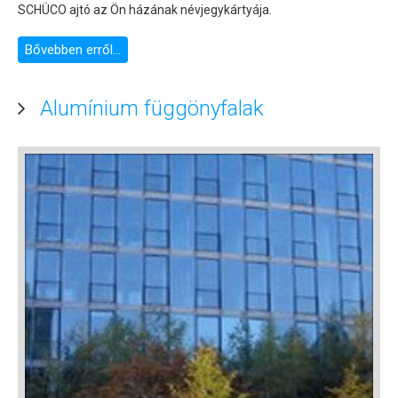
SCHÜCO ajtó az Ön házának névjegykártyája.
Bővebben erről...
Alumínium függönyfalak