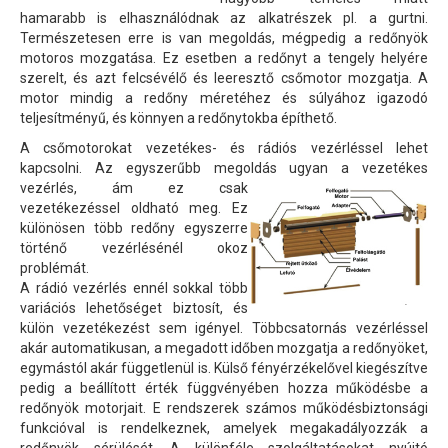
hamarabb is elhasználódnak az alkatrészek pl. a gurtni.
Természetesen erre is van megoldás, mégpedig a redőnyök
motoros mozgatása. Ez esetben a redőnyt a tengely helyére
szerelt, és azt felcsévélő és leeresztő csőmotor mozgatja. A
motor mindig a redőny méretéhez és súlyához igazodó
teljesítményű, és könnyen a redőnytokba építhető.
A csőmotorokat vezetékes- és rádiós vezérléssel lehet
kapcsolni. Az egyszerűbb megoldás ugyan a vezeték
es
vezérlés, ám ez csak
vezetékezéssel oldható meg. Ez
különösen több redőny egyszerre
történő vezérlésénél okoz
problémát.
A rádió vezérlés ennél sokkal több
variációs lehetőséget biztosít, és
külön vezetékezést sem igényel. Többcsatornás vezérléssel
akár automatikusan, a megadott időben mozgatja a redőnyöket,
egymástól akár függetlenül is. Külső fényérzékelővel kiegészítve
pedig a beállított érték függvényében hozza működésbe a
redőnyök motorjait. E rendszerek számos működésbiztonsági
funkcióval is rendelkeznek, amelyek megakadályozzák a