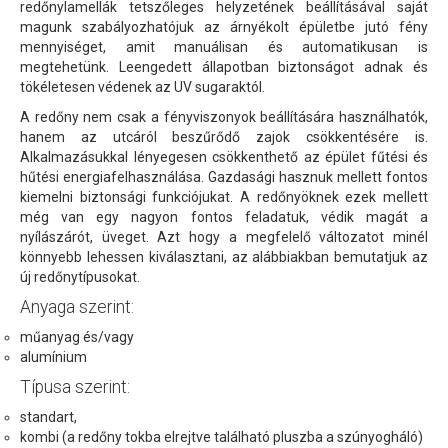
redőnylamellák tetszőleges helyzetének beállításával saját
magunk szabályozhatójuk az árnyékolt épületbe jutó fény
mennyiséget, amit manuálisan és automatikusan is
megtehetünk. Leengedett állapotban biztonságot adnak és
tökéletesen védenek az UV sugaraktól.
A redőny nem csak a fényviszonyok beállítására használhatók,
hanem az utcáról beszűrődő zajok csökkentésére is.
Alkalmazásukkal lényegesen csökkenthető az épület fűtési és
hűtési energiafelhasználása. Gazdasági hasznuk mellett fontos
kiemelni biztonsági funkciójukat. A redőnyöknek ezek mellett
még van egy nagyon fontos feladatuk, védik magát a
nyílászárót, üveget. Azt hogy a megfelelő változatot minél
könnyebb lehessen kiválasztani, az alábbiakban bemutatjuk az
új redőnytípusokat.
Anyaga szerint:
műanyag és/vagy
alumínium
Típusa szerint:
standart,
kombi (a redőny tokba elrejtve található pluszba a szúnyogháló)