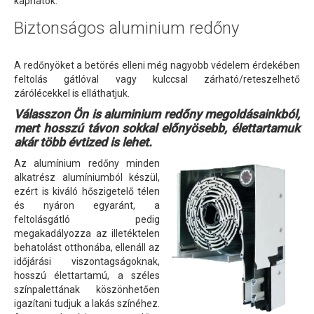
kaphatók.
Biztonságos aluminium redőny
A redőnyöket a betörés elleni még nagyobb védelem érdekében
feltolás gátlóval vagy kulccsal zárható/reteszelhető
zárólécekkel is elláthatjuk.
Válasszon Ön is aluminium redőny megoldásainkból,
mert hosszú távon sokkal előnyösebb, élettartamuk
akár több évtized is lehet.
Az alumínium redőny minden
alkatrész alumíniumból készül,
ezért is kiváló hőszigetelő télen
és nyáron egyaránt, a
feltolásgátló pedig
megakadályozza az illetéktelen
behatolást otthonába, ellenáll az
időjárási viszontagságoknak,
hosszú élettartamú, a széles
színpalettának köszönhetően
igazítani tudjuk a lakás színéhez.