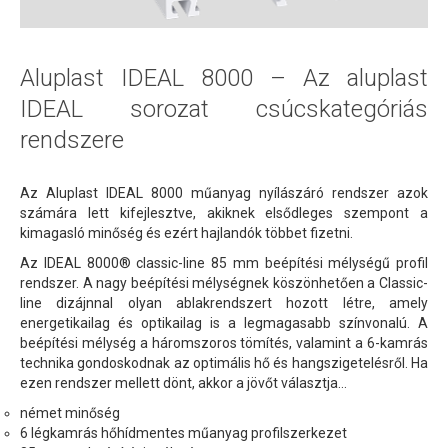
Aluplast IDEAL 8000 – Az aluplast
IDEAL sorozat csúcskategóriás
rendszere
Az Aluplast IDEAL 8000 műanyag nyílászáró rendszer azok
számára lett kifejlesztve, akiknek elsődleges szempont a
kimagasló minőség és ezért hajlandók többet fizetni.
Az IDEAL 8000® classic-line 85 mm beépítési mélységű profil
rendszer. A nagy beépítési mélységnek köszönhetően a Classic-
line dizájnnal olyan ablakrendszert hozott létre, amely
energetikailag és optikailag is a legmagasabb színvonalú. A
beépítési mélység a háromszoros tömítés, valamint a 6-kamrás
technika gondoskodnak az optimális hő és hangszigetelésről. Ha
ezen rendszer mellett dönt, akkor a jövőt választja…
német minőség
6 légkamrás hőhídmentes műanyag profilszerkezet