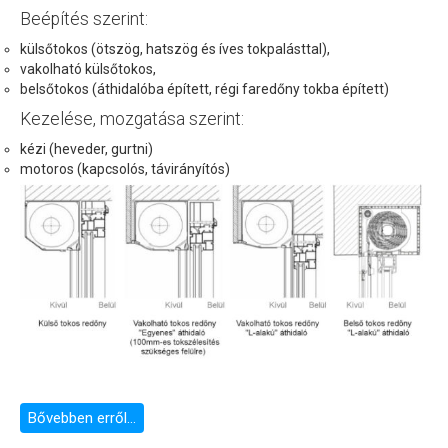
Beépítés szerint:
külsőtokos (ötszög, hatszög és íves tokpalásttal),
vakolható külsőtokos,
belsőtokos (áthidalóba épített, régi faredőny tokba épített)
Kezelése, mozgatása szerint:
kézi (heveder, gurtni)
motoros (kapcsolós, távirányítós)
Bővebben erről...