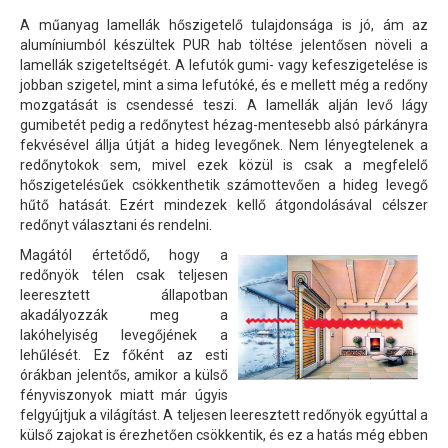
A műanyag lamellák hőszigetelő tulajdonsága is jó, ám az
alumíniumból készültek PUR hab töltése jelentősen növeli a
lamellák szigeteltségét. A lefutók gumi- vagy kefeszigetelése is
jobban szigetel, mint a sima lefutóké, és e mellett még a redőny
mozgatását is csendessé teszi. A lamellák alján levő lágy
gumibetét pedig a redőnytest hézag-mentesebb alsó párkányra
fekvésével állja útját a hideg levegőnek. Nem lényegtelenek a
redőnytokok sem, mivel ezek közül is csak a megfelelő
hőszigetelésűek csökkenthetik számottevően a hideg levegő
hűtő hatását. Ezért mindezek kellő átgondolásával célszer
redőnyt választani és rendelni.
Magától értetődő, hogy a
redőnyök télen csak teljesen
leeresztett állapotban
akadályozzák meg a
lakóhelyiség levegőjének a
lehűlését. Ez főként az esti
órákban jelentős, amikor a külső
fényviszonyok miatt már úgyis
felgyújtjuk a világítást. A teljesen leeresztett redőnyök egyúttal a
külső zajokat is érezhetően csökkentik, és ez a hatás még ebben