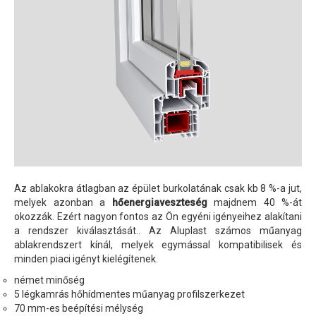
Az ablakokra átlagban az épület burkolatának csak kb 8 %-a jut,
melyek azonban a
hőenergiaveszteség
majdnem 40 %-át
okozzák. Ezért nagyon fontos az Ön egyéni igényeihez alakítani
a rendszer kiválasztását.. Az Aluplast számos műanyag
ablakrendszert kínál, melyek egymással kompatibilisek és
minden piaci igényt kielégítenek.
német minőség
5 légkamrás hőhídmentes műanyag profilszerkezet
70 mm-es beépítési mélység