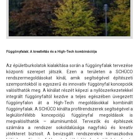
Függönyfalak: A kreativitás és a High-Tech kombinációja
Az épületburkolatok kialakítása során a függönyfalak tervezése
központi szerepet játszik. Ezen a területen a SCHÜCO
rendszermegoldásokat kínál, amik segítségével építészeti
szempontokból is egyszerű és innovatív függönyfal koncepciók
valósíthatók meg. A kínálat részét képezi a nyílószerkezetekkel
integrált függönyfaltól kezdve a teljes egészében üvegezett
függönyfalon át a High-Tech megoldásokkal kombinált
függönyfalak. A SCHÜCO kínálta profilrendszerek segítségével a
legkülönfélébb koncepciójú függönyfal megoldások is
megvalósíthatók – alumíniumból. Tervezők és építészek
számára a rendszer sokoldalúsága nagyfokú és kreatív
játékteret biztosít. A bevizsgált rendszerekre támaszkodva