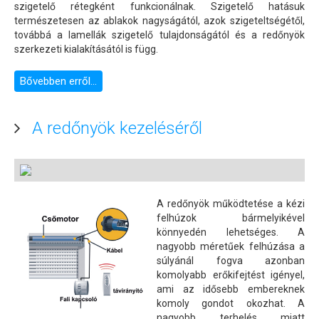
szigetelő rétegként funkcionálnak. Szigetelő hatásuk
természetesen az ablakok nagyságától, azok szigeteltségétől,
továbbá a lamellák szigetelő tulajdonságától és a redőnyök
szerkezeti kialakításától is függ.
Bővebben erről...
A redőnyök kezeléséről
A redőnyök működtetése a kézi
felhúzok bármelyikével
könnyedén lehetséges. A
nagyobb méretűek felhúzása a
súlyánál fogva azonban
komolyabb erőkifejtést igényel,
ami az idősebb embereknek
komoly gondot okozhat. A
nagyobb terhelés miatt