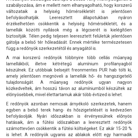
szabályozása, ám e mellett nem elhanyagolható, hogy korszerű
változataik a helyiség hőmérsékletét is jelentősen
befolyásolhatják. Leeresztett állapotukban nyáron
érzékelhetően csökkentik a helyiség hőmérsékletét, és a
lamellák közötti nyílások még a légcserét is kielégítően
biztosítják. Télen pedig teljesen leeresztett felületük jelentősen
gátolja a belső tér hőleadását. Ennek mértéke természetesen
függ a redőnyök szerkezetétől és anyagától is.
A mai korszerű redőnyök többnyire több cellás műanyag
lamellákból, illetve kétrétegű alumínium profilanyagból
készülnek. Ez utóbbiak belsejét freonmentes PUR hab tölti ki,
amely jelentősen megnöveli a lamellák hő- és hangszigetelő
tulajdonságát. A műanyag redőnyök ugyan nagyon
közkedveltek, ám hosszú távon az alumíniumból készültek az
előnyösebbek, mivel élettartamuk akár több évtized is lehet.
E redőnyök azonban nemcsak árnyékoló szerkezetek, hanem
egyben a belső terek hang- és hőszigetelését is kedvezően
befolyásolják. Nyári időszakban is érvényesülnek előnyös
hatásaik, ám a fűtési időszakban a leeresztett redőnyök
számottevően csökkentik a fűtési költségeket. Ez akár 15-20 %
is lehet. A redőnyök ugyanis az ablakok előtt egy harmadik