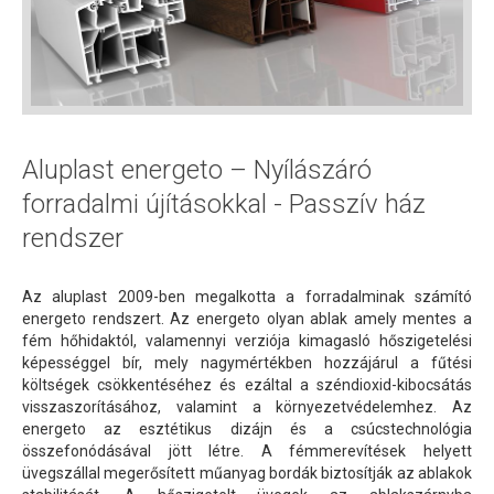
Aluplast energeto – Nyílászáró
forradalmi újításokkal - Passzív ház
rendszer
Az aluplast 2009-ben megalkotta a forradalminak számító
energeto rendszert. Az energeto olyan ablak amely mentes a
fém hőhidaktól, valamennyi verziója kimagasló hőszigetelési
képességgel bír, mely nagymértékben hozzájárul a fűtési
költségek csökkentéséhez és ezáltal a széndioxid-kibocsátás
visszaszorításához, valamint a környezetvédelemhez. Az
energeto az esztétikus dizájn és a csúcstechnológia
összefonódásával jött létre. A fémmerevítések helyett
üvegszállal megerősített műanyag bordák biztosítják az ablakok